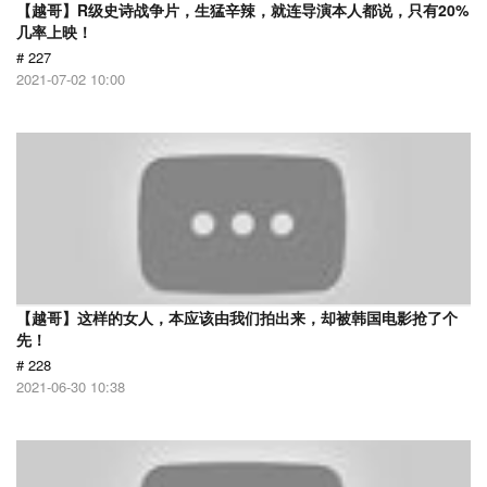
【越哥】R级史诗战争片，生猛辛辣，就连导演本人都说，只有20%
几率上映！
# 227
2021-07-02 10:00
【越哥】这样的女人，本应该由我们拍出来，却被韩国电影抢了个
先！
# 228
2021-06-30 10:38