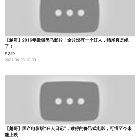
【越哥】2016年最强黑马影片！全片没有一个好人，结尾真是绝
了！
# 229
2021-06-28 12:33
【越哥】国产电影版“狂人日记”，难得的鲁迅式电影，可惜至今未
能上映！