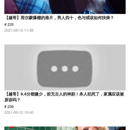
【越哥】荷尔蒙爆棚的港片，男人四十，色与戒该如何抉择？
# 235
2021-06-15 11:48
【越哥】9.4分都嫌少，前无古人的神剧！杀人犯死了，家属应该被
原谅吗？
# 236
2021-06-12 15:40