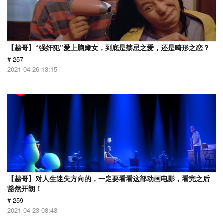
【越哥】“强奸犯”爱上脑瘫女，到底是禁忌之爱，还是畸形之恋？
# 257
2021-04-26 13:15
【越哥】对人生迷失方向的，一定要看看这部动画电影，看完之后
豁然开朗！
# 259
2021-04-23 08:43