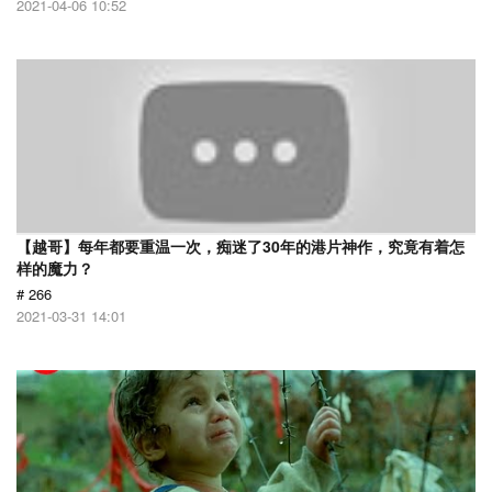
2021-04-06 10:52
【越哥】每年都要重温一次，痴迷了30年的港片神作，究竟有着怎
样的魔力？
# 266
2021-03-31 14:01