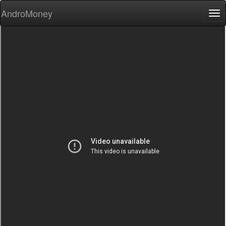
AndroMoney
Tog
nav