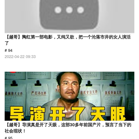
【越哥】陶红第一部电影，又纯又欲，把一个沦落市井的女人演活
了
# 94
2022-04-22 09:33
【越哥】导演真是开了天眼，这部30多年前国产片，预言了当下的
社会现状！
# 95