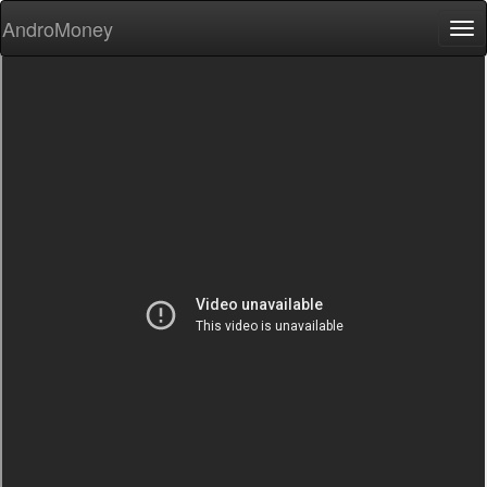
AndroMoney
Tog
nav