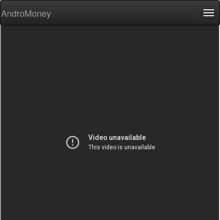
AndroMoney
Tog
nav