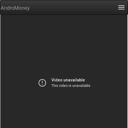
AndroMoney
Tog
nav