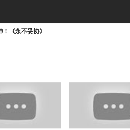
神！《永不妥协》