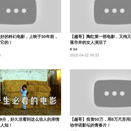
好的科幻电影，上映于30年前，
【越哥】陶红第一部电影，又纯
越它的！
落市井的女人演活了
# 94
6
2022-04-22 09:33
.9分，好久没看到这么动人的亲情
【越哥】投资50万，用8万尺弃
有人知！
动华语影坛的青春片！