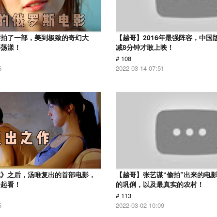
斯拍了一部，美到极致的奇幻大
【越哥】2016年最强阵容，中国
心荡漾！
减8分钟才敢上映！
# 108
6
2022-03-14 07:51
戒》之后，汤唯复出的首部电影，
【越哥】张艺谋“偷拍”出来的电
一起看！
的巩俐，以及最真实的农村！
# 113
5
2022-03-02 10:09