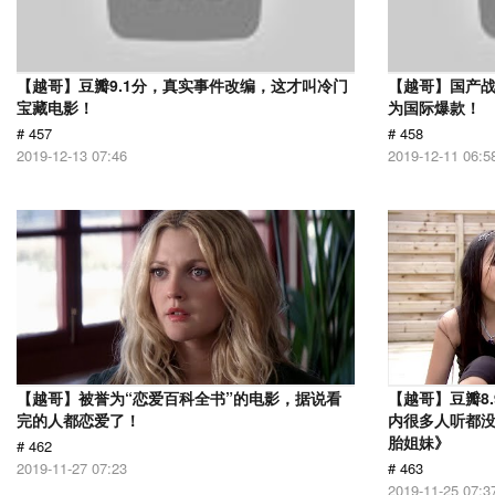
【越哥】豆瓣9.1分，真实事件改编，这才叫冷门
【越哥】国产
宝藏电影！
为国际爆款！
# 457
# 458
2019-12-13 07:46
2019-12-11 06:5
【越哥】被誉为“恋爱百科全书”的电影，据说看
【越哥】豆瓣8
完的人都恋爱了！
内很多人听都
胎姐妹》
# 462
2019-11-27 07:23
# 463
2019-11-25 07:3