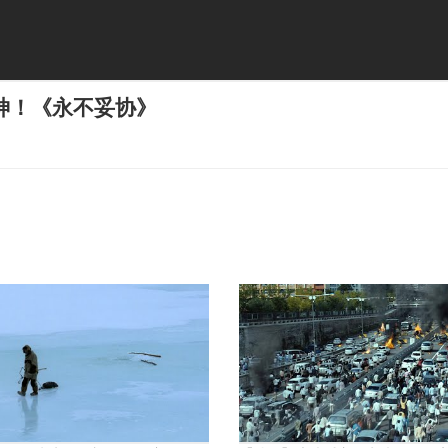
神！《永不妥协》