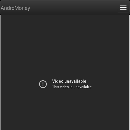
AndroMoney
Tog
nav