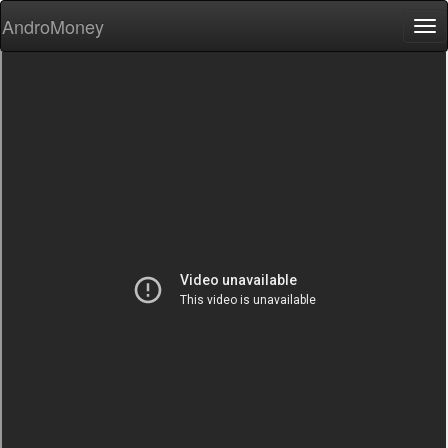
AndroMoney
Tog
nav