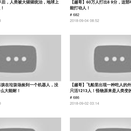
0年后，人类被大猩猩统治，地球上
【越哥】60万人打出8 9分，这
人！
能打动人！
# 682
3
2018-09-04 08:52
男孩在垃圾场捡到一个机器人，没
【越哥】飞船里出现一种吃人的外
这么大能耐！
只活1213人！怪物原来是人类变
# 686
0
2018-09-02 03:14