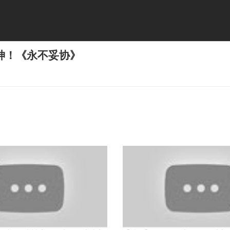
神！《永不妥协》