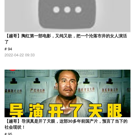
【越哥】陶红第一部电影，又纯又欲，把一个沦落市井的女人演活
了
# 94
2022-04-22 09:33
【越哥】导演真是开了天眼，这部30多年前国产片，预言了当下的
社会现状！
# 95