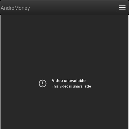
AndroMoney
Tog
nav