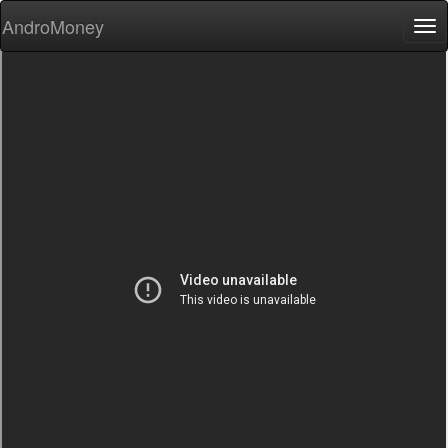
AndroMoney
Tog
nav