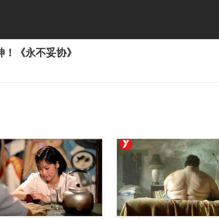
神！《永不妥协》