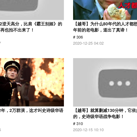
.2逆天高分，比肩《霸王别姬》的
【越哥】为什么80年代的人才都想
们再也拍不出来了！
年前的老电影，道出了真谛！
# 306
7
2020-12-25 04:02
2年，2万群演，这才叫史诗级华语
【越哥】就算删减130分钟，它
的，史诗级华语战争电影！
# 310
5
2020-12-15 10:10