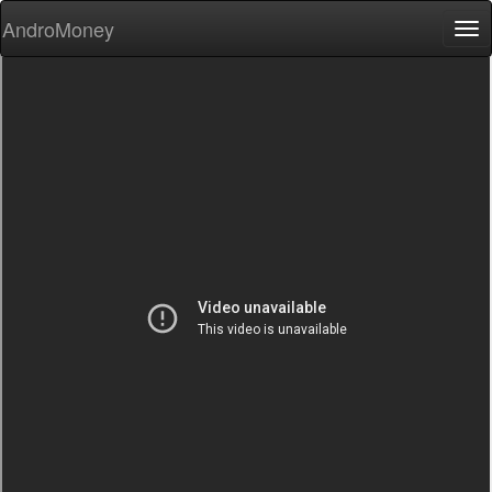
AndroMoney
Tog
nav