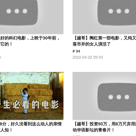
好的科幻电影，上映于30年前，
【越哥】陶红第一部电影，又纯
越它的！
落市井的女人演活了
# 94
6
2022-04-22 09:33
.9分，好久没看到这么动人的亲情
【越哥】投资50万，用8万尺弃
有人知！
动华语影坛的青春片！