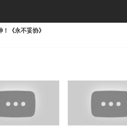
神！《永不妥协》