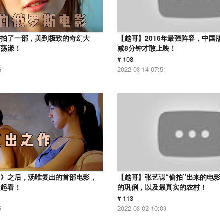
斯拍了一部，美到极致的奇幻大
【越哥】2016年最强阵容，中国
心荡漾！
减8分钟才敢上映！
# 108
6
2022-03-14 07:51
戒》之后，汤唯复出的首部电影，
【越哥】张艺谋“偷拍”出来的电
一起看！
的巩俐，以及最真实的农村！
# 113
5
2022-03-02 10:09