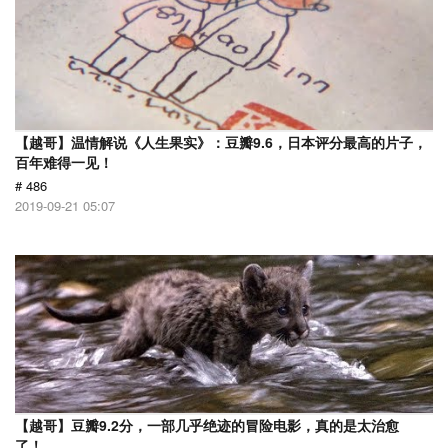
【越哥】温情解说《人生果实》：豆瓣9.6，日本评分最高的片子，
百年难得一见！
# 486
2019-09-21 05:07
【越哥】豆瓣9.2分，一部几乎绝迹的冒险电影，真的是太治愈
了！