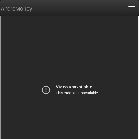
AndroMoney
Tog
nav