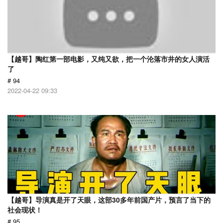
【越哥】陶红第一部电影，又纯又欲，把一个沦落市井的女人演活
了
# 94
2022-04-22 09:33
【越哥】导演真是开了天眼，这部30多年前国产片，预言了当下的
社会现状！
# 95