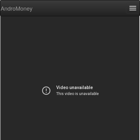
AndroMoney
Tog
nav