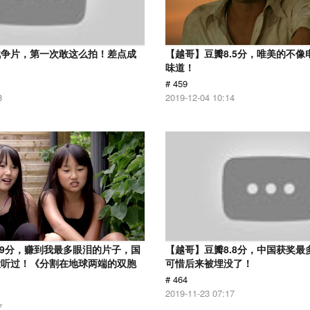
战争片，第一次敢这么拍！差点成
【越哥】豆瓣8.5分，唯美的不像
味道！
# 459
8
2019-12-04 10:14
.9分，赚到我最多眼泪的片子，国
【越哥】豆瓣8.8分，中国获奖最
没听过！《分割在地球两端的双胞
可惜后来被埋没了！
# 464
2019-11-23 07:17
7