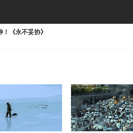
神！《永不妥协》