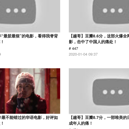
7年“最脏最狠”的电影，看得我脊背
【越哥】豆瓣8.6分，这部火爆全
麻！
影，击中了中国人的痛处！
# 447
9
2020-01-04 09:37
9年最不能错过的华语电影，好评如
【越哥】豆瓣8.7分，一部唯美的
级！
成年人的痛！