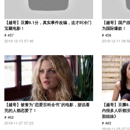
【越哥】豆瓣9.1分，真实事件改编，这才叫冷门
【越哥】国产
宝藏电影！
为国际爆款！
# 457
# 458
2019-12-13 07:46
2019-12-11 06:5
【越哥】被誉为“恋爱百科全书”的电影，据说看
【越哥】豆瓣8
完的人都恋爱了！
内很多人听都
胎姐妹》
# 462
2019-11-27 07:23
# 463
2019-11-25 07:3