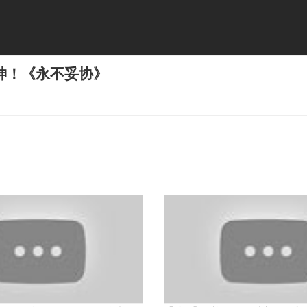
神！《永不妥协》