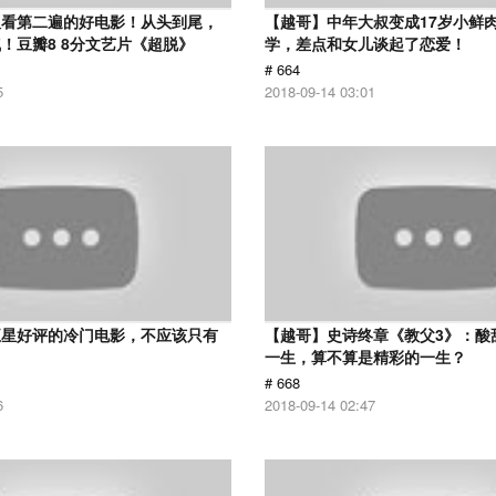
议看第二遍的好电影！从头到尾，
【越哥】中年大叔变成17岁小鲜
！豆瓣8 8分文艺片《超脱》
学，差点和女儿谈起了恋爱！
# 664
5
2018-09-14 03:01
五星好评的冷门电影，不应该只有
【越哥】史诗终章《教父3》：酸
！
一生，算不算是精彩的一生？
# 668
6
2018-09-14 02:47