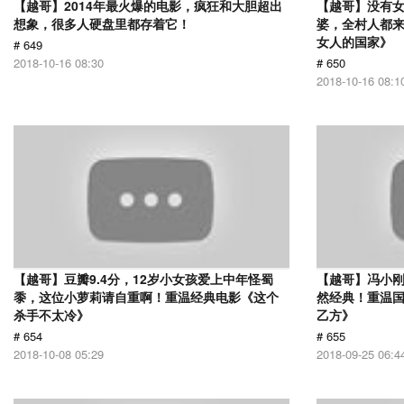
【越哥】2014年最火爆的电影，疯狂和大胆超出
【越哥】没有
想象，很多人硬盘里都存着它！
婆，全村人都
女人的国家》
# 649
2018-10-16 08:30
# 650
2018-10-16 08:1
【越哥】豆瓣9.4分，12岁小女孩爱上中年怪蜀
【越哥】冯小刚
黍，这位小萝莉请自重啊！重温经典电影《这个
然经典！重温国
杀手不太冷》
乙方》
# 654
# 655
2018-10-08 05:29
2018-09-25 06:4