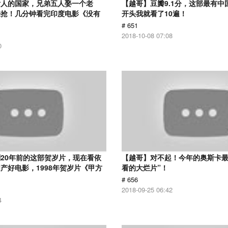
女人的国家，兄弟五人娶一个老
【越哥】豆瓣9.1分，这部最有中
来抢！几分钟看完印度电影《没有
开头我就看了10遍！
# 651
2018-10-08 07:08
0
20年前的这部贺岁片，现在看依
【越哥】对不起！今年的奥斯卡最
产好电影，1998年贺岁片《甲方
看的大烂片”！
# 656
2018-09-25 06:42
4