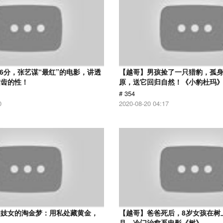
.6分，张艺谋“最红”的电影，讲透
【越哥】男孩捡了一只猎豹，孤
启齿的性！
原，送它回归自然！《小豹杜玛
# 354
0
2020-08-20 04:17
和妓女的淘金梦：用私处藏黄金，
【越哥】爸爸死后，8岁女孩在树
！
月，冷门治愈系电影《树》