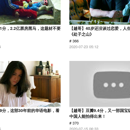
.1分，2.2亿票房黑马，这题材不要
【越哥】40岁还没谈过恋爱，人
《处子之山》
# 366
4
2020-07-23 05:12
.9分，这部30年前的华语电影，看
【越哥】豆瓣9.4分，又一部国宝
中国人能拍得出来！
# 370
5
2020-07-15 06:33