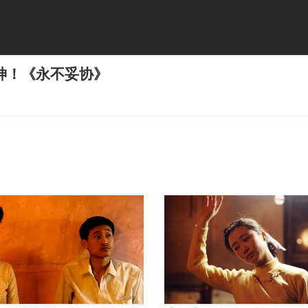
神！《永不妥协》