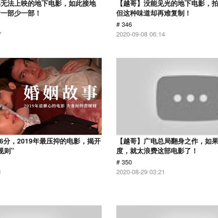
部无法上映的地下电影，如此接地
【越哥】没能见光的地下电影，
看一部少一部！
但这种味道却再难复制！
# 346
7
2020-09-08 06:14
.6分，2019年最压抑的电影，揭开
【越哥】广电总局翻身之作，如
规则”
度，就太浪费这部电影了！
# 350
1
2020-08-29 03:21