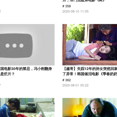
# 358
2
2020-08-10 11:05
国电影30年的禁忌，冯小刚翻身
【越哥】失踪12年的孙女突然回
骂是烂片？
了异常！韩国催泪电影《季春奶
# 362
7
2020-08-01 05:22