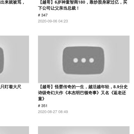
拍出来就被骂，
【越哥】6岁神童智商180，靠炒股身家过亿，买
下公司让父亲当总裁！
# 347
2020-09-06 04:23
果只盯着大尺
【越哥】怪婴传奇的一生，越活越年轻，8.9分史
诗级奇幻大作《本杰明巴顿奇事》又名《返老还
童》
# 351
2020-08-27 08:49