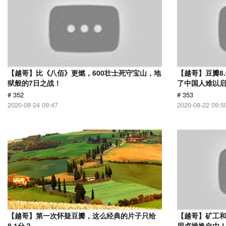
【越哥】比《八佰》更燃，600壮士死守宝山，地
【越哥】豆瓣8
狱般的7日之战！
了中国人难以
# 352
# 353
2020-08-24 09:47
2020-08-22 09:5
【越哥】第一次怀疑豆瓣，这么经典的片子只给
【越哥】矿工
8.1分？
用贞操换自由