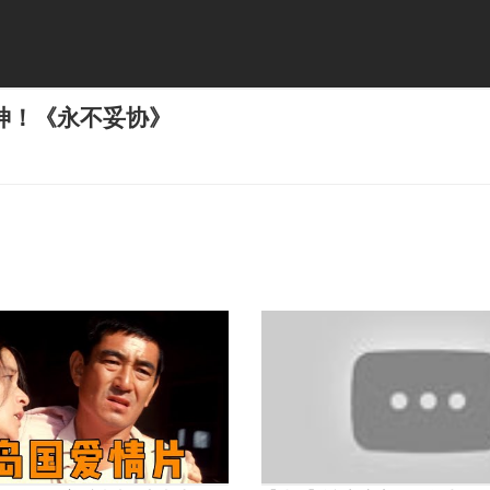
神！《永不妥协》