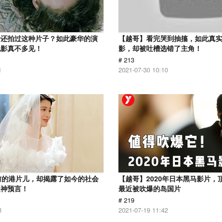
怡还拍过这种片子？如此豪华的演
【越哥】看完哭到抽搐，如此真
电影真不多见！
影，却被吐槽选错了主角！
# 213
1
2021-07-30 10:10
前的港片儿，却揭露了如今的社会
【越哥】2020年日本黑马影片，
是神预言！
最近被吹爆的岛国片
# 219
3
2021-07-19 11:42