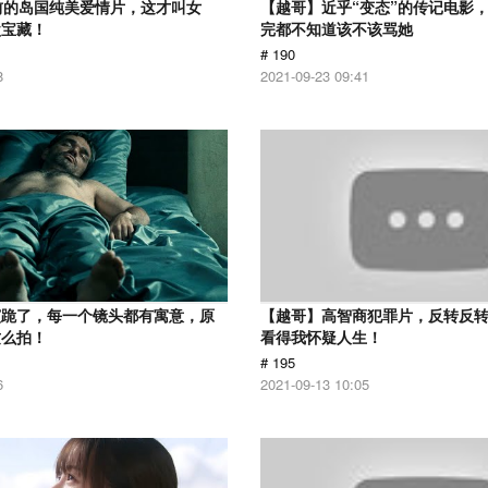
前的岛国纯美爱情片，这才叫女
【越哥】近乎“变态”的传记电影
盘宝藏！
完都不知道该不该骂她
# 190
8
2021-09-23 09:41
演跪了，每一个镜头都有寓意，原
【越哥】高智商犯罪片，反转反
这么拍！
看得我怀疑人生！
# 195
6
2021-09-13 10:05