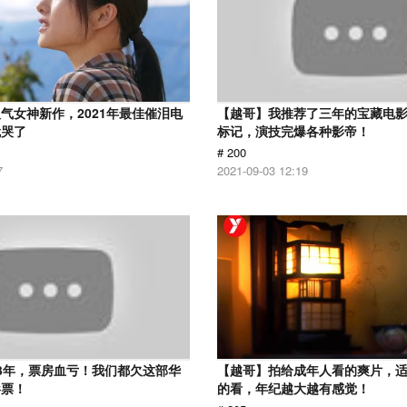
气女神新作，2021年最佳催泪电
【越哥】我推荐了三年的宝藏电
就哭了
标记，演技完爆各种影帝！
# 200
7
2021-09-03 12:19
3年，票房血亏！我们都欠这部华
【越哥】拍给成年人看的爽片，
影票！
的看，年纪越大越有感觉！