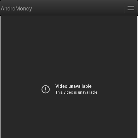
AndroMoney
Tog
nav