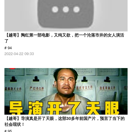
【越哥】陶红第一部电影，又纯又欲，把一个沦落市井的女人演活
了
# 94
2022-04-22 09:33
【越哥】导演真是开了天眼，这部30多年前国产片，预言了当下的
社会现状！
# 95