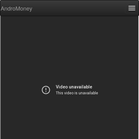
AndroMoney
Tog
nav