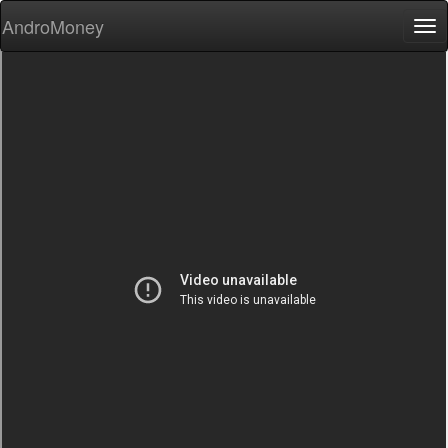
AndroMoney
Tog
nav