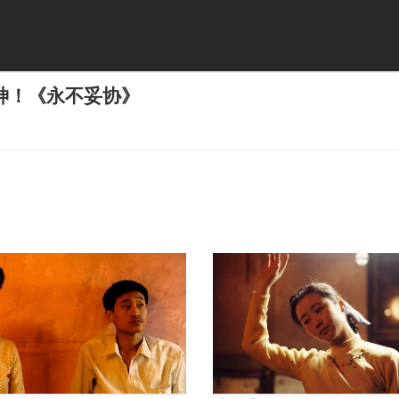
神！《永不妥协》