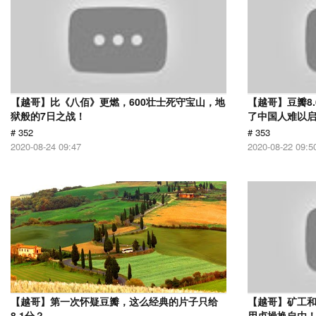
【越哥】比《八佰》更燃，600壮士死守宝山，地
【越哥】豆瓣8
狱般的7日之战！
了中国人难以
# 352
# 353
2020-08-24 09:47
2020-08-22 09:5
【越哥】第一次怀疑豆瓣，这么经典的片子只给
【越哥】矿工
8.1分？
用贞操换自由