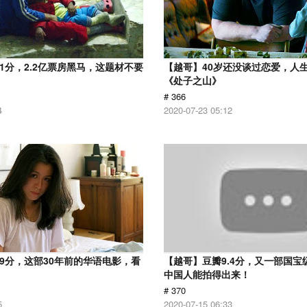
.1分，2.2亿票房黑马，这题材不要
【越哥】40岁还没谈过恋爱，人
《处子之山》
# 366
4
2020-07-23 05:12
.9分，这部30年前的华语电影，看
【越哥】豆瓣9.4分，又一部国宝
中国人能拍得出来！
# 370
5
2020-07-15 06:33