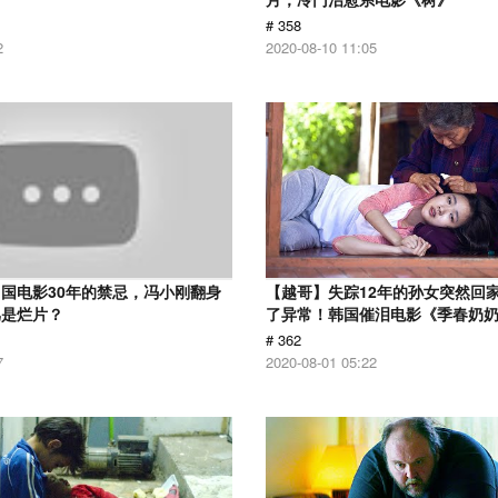
# 358
2
2020-08-10 11:05
国电影30年的禁忌，冯小刚翻身
【越哥】失踪12年的孙女突然回
骂是烂片？
了异常！韩国催泪电影《季春奶
# 362
7
2020-08-01 05:22