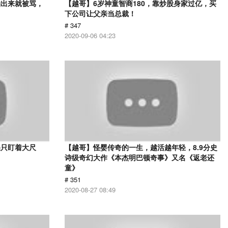
拍出来就被骂，
【越哥】6岁神童智商180，靠炒股身家过亿，买
下公司让父亲当总裁！
# 347
2020-09-06 04:23
果只盯着大尺
【越哥】怪婴传奇的一生，越活越年轻，8.9分史
诗级奇幻大作《本杰明巴顿奇事》又名《返老还
童》
# 351
2020-08-27 08:49