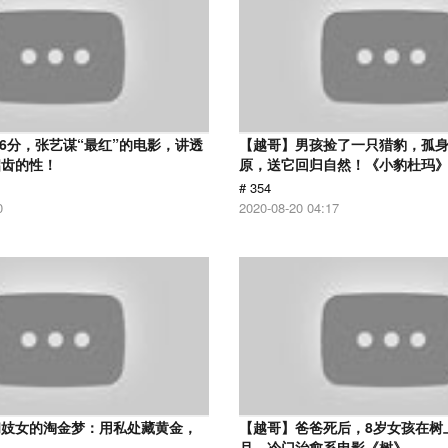
.6分，张艺谋“最红”的电影，讲透
【越哥】男孩捡了一只猎豹，孤
启齿的性！
原，送它回归自然！《小豹杜玛
# 354
0
2020-08-20 04:17
和妓女的淘金梦：用私处藏黄金，
【越哥】爸爸死后，8岁女孩在树
！
月，冷门治愈系电影《树》