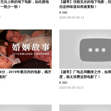
部无法上映的地下电影，如此接地
【越哥】没能见光的地下电影，
看一部少一部！
但这种味道却再难复制！
# 346
7
2020-09-08 06:14
.6分，2019年最压抑的电影，揭开
【越哥】广电总局翻身之作，如
规则”
度，就太浪费这部电影了！
# 350
1
2020-08-29 03:21