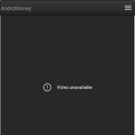
AndroMoney
Tog
nav