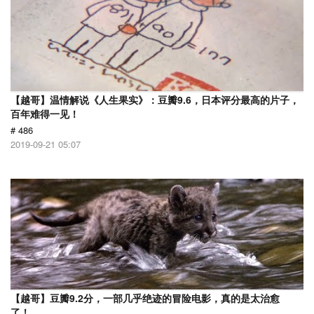
【越哥】温情解说《人生果实》：豆瓣9.6，日本评分最高的片子，
百年难得一见！
# 486
2019-09-21 05:07
【越哥】豆瓣9.2分，一部几乎绝迹的冒险电影，真的是太治愈
了！