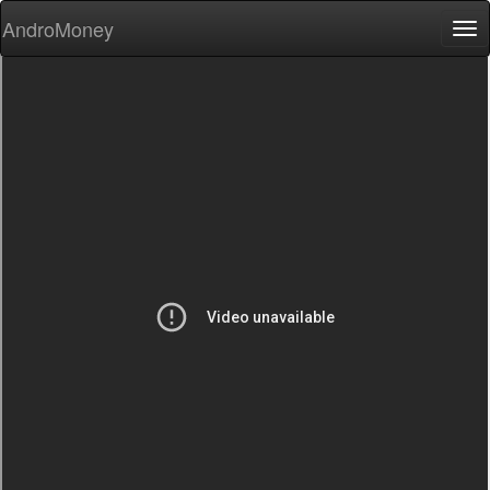
AndroMoney
Tog
nav