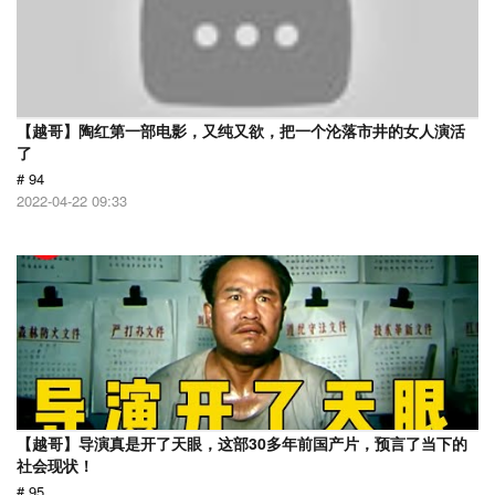
【越哥】陶红第一部电影，又纯又欲，把一个沦落市井的女人演活
了
# 94
2022-04-22 09:33
【越哥】导演真是开了天眼，这部30多年前国产片，预言了当下的
社会现状！
# 95