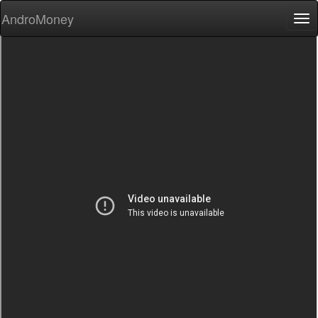
AndroMoney
Tog
nav