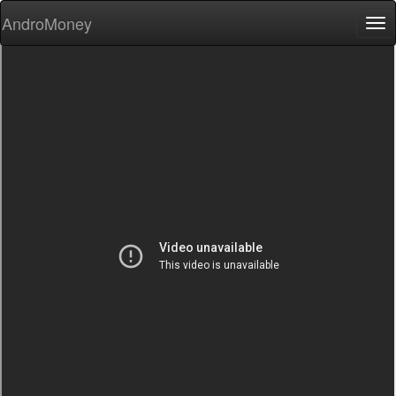
AndroMoney
Tog
nav