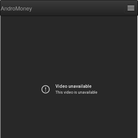
AndroMoney
Tog
nav