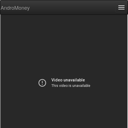
AndroMoney
Tog
nav