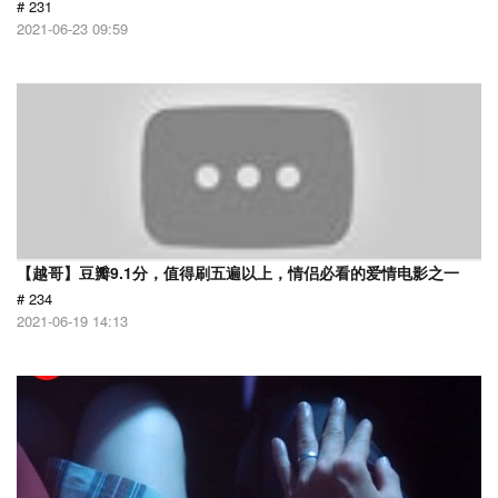
# 231
2021-06-23 09:59
【越哥】豆瓣9.1分，值得刷五遍以上，情侣必看的爱情电影之一
# 234
2021-06-19 14:13