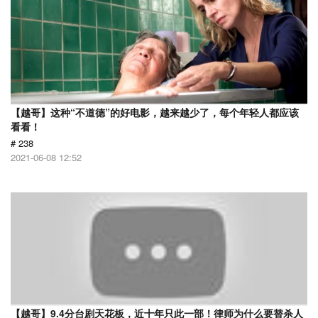
【越哥】这种“不道德”的好电影，越来越少了，每个年轻人都应该
看看！
# 238
2021-06-08 12:52
【越哥】9.4分台剧天花板，近十年只此一部！律师为什么要替杀人