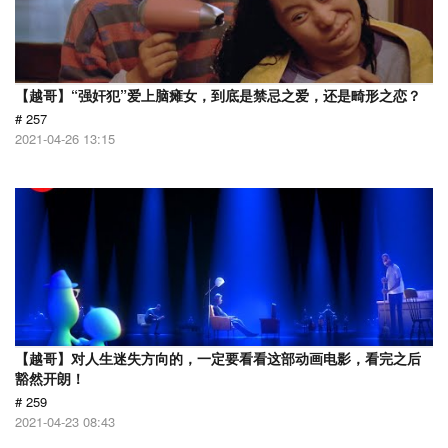
【越哥】“强奸犯”爱上脑瘫女，到底是禁忌之爱，还是畸形之恋？
# 257
2021-04-26 13:15
【越哥】对人生迷失方向的，一定要看看这部动画电影，看完之后
豁然开朗！
# 259
2021-04-23 08:43