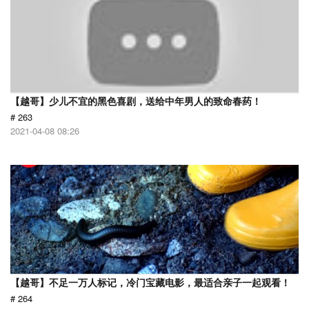
【越哥】少儿不宜的黑色喜剧，送给中年男人的致命春药！
# 263
2021-04-08 08:26
【越哥】不足一万人标记，冷门宝藏电影，最适合亲子一起观看！
# 264