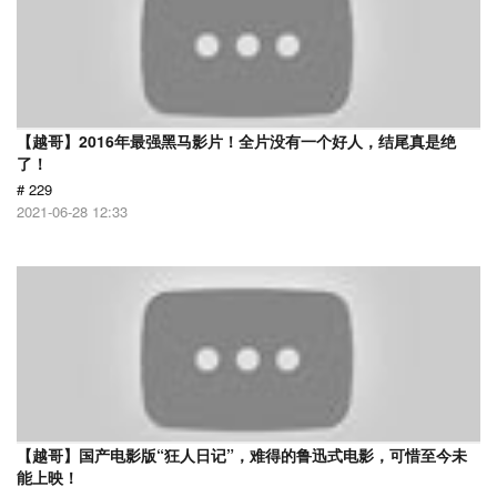
【越哥】2016年最强黑马影片！全片没有一个好人，结尾真是绝
了！
# 229
2021-06-28 12:33
【越哥】国产电影版“狂人日记”，难得的鲁迅式电影，可惜至今未
能上映！