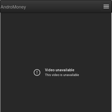
AndroMoney
Tog
nav