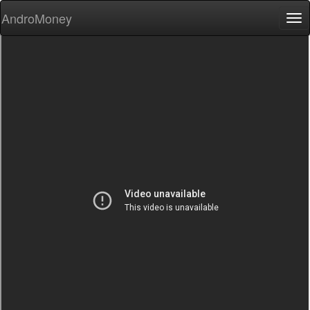
AndroMoney
Tog
nav