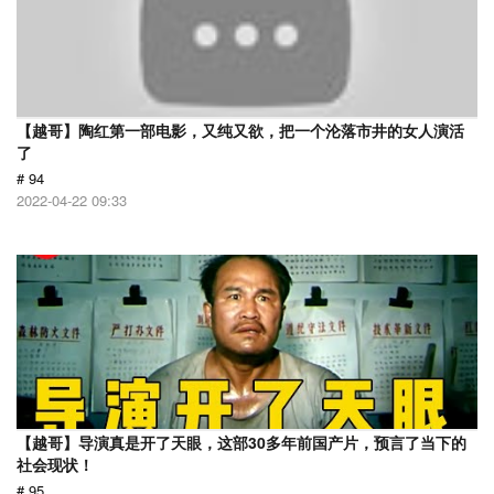
【越哥】陶红第一部电影，又纯又欲，把一个沦落市井的女人演活
了
# 94
2022-04-22 09:33
【越哥】导演真是开了天眼，这部30多年前国产片，预言了当下的
社会现状！
# 95