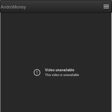
AndroMoney
Tog
nav