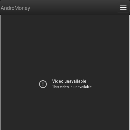
AndroMoney
Tog
nav