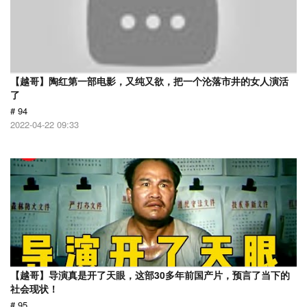
【越哥】陶红第一部电影，又纯又欲，把一个沦落市井的女人演活
了
# 94
2022-04-22 09:33
【越哥】导演真是开了天眼，这部30多年前国产片，预言了当下的
社会现状！
# 95