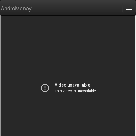
AndroMoney
Tog
nav