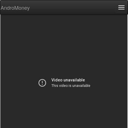
AndroMoney
Tog
nav