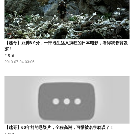
【越哥】豆瓣8.9分，一部既生猛又疯狂的日本电影，看得我脊背发
凉！
# 516
2019-07-24 03:06
【越哥】60年前的悬疑片，全程高潮，可惜被名字耽误了！