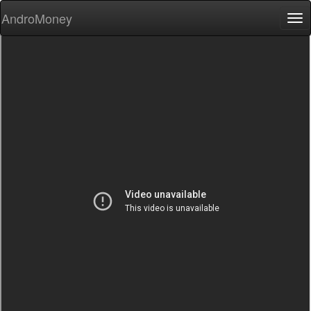
AndroMoney
Tog
nav