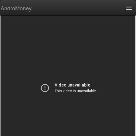
AndroMoney
Tog
nav