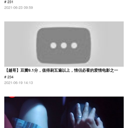
# 231
2021-06-23 09:59
【越哥】豆瓣9.1分，值得刷五遍以上，情侣必看的爱情电影之一
# 234
2021-06-19 14:13