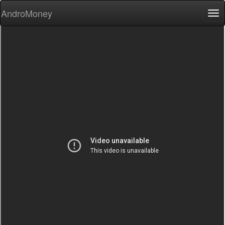
AndroMoney
Tog
nav