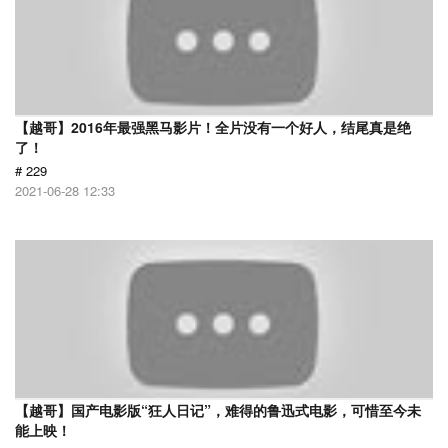
【越哥】2016年最强黑马影片！全片没有一个好人，结尾真是绝
了！
# 229
2021-06-28 12:33
【越哥】国产电影版“狂人日记”，难得的鲁迅式电影，可惜至今未
能上映！