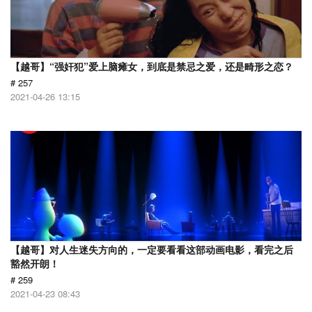
【越哥】“强奸犯”爱上脑瘫女，到底是禁忌之爱，还是畸形之恋？
# 257
2021-04-26 13:15
【越哥】对人生迷失方向的，一定要看看这部动画电影，看完之后
豁然开朗！
# 259
2021-04-23 08:43