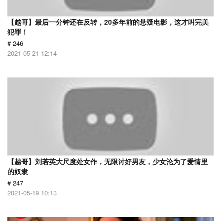
【越哥】最后一分钟还在反转，20多年前的悬疑电影，这才叫完美
犯罪！
# 246
2021-05-21 12:14
【越哥】刘若英大尺度处女作，无限讨好男友，少女沦为了爱情里
的奴隶
# 247
2021-05-19 10:13