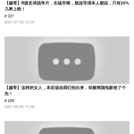
【越哥】R级史诗战争片，生猛辛辣，就连导演本人都说，只有20%
几率上映！
# 227
2021-07-02 10:00
【越哥】这样的女人，本应该由我们拍出来，却被韩国电影抢了个
先！
# 228
2021-06-30 10:38