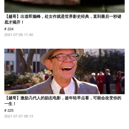
【越哥】出道即巅峰，处女作就是世界影史经典，直到最后一秒谜
底才揭开！
# 224
2021-07-09 11:40
【越哥】激励几代人的励志电影，趁年轻早点看，可能会改变你的
一生！
# 225
2021-07-07 06:13