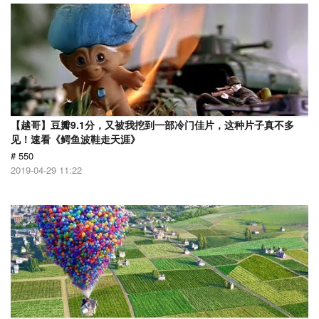
【越哥】豆瓣9.1分，又被我挖到一部冷门佳片，这种片子真不多
见！速看《鳄鱼波鞋走天涯》
# 550
2019-04-29 11:22