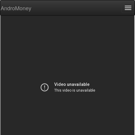
AndroMoney
Tog
nav