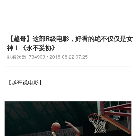
【越哥】这部R级电影，好看的绝不仅仅是女
神！《永不妥协》
觀看次數: 734903 • 2018-08-22 07:25
【越哥说电影】