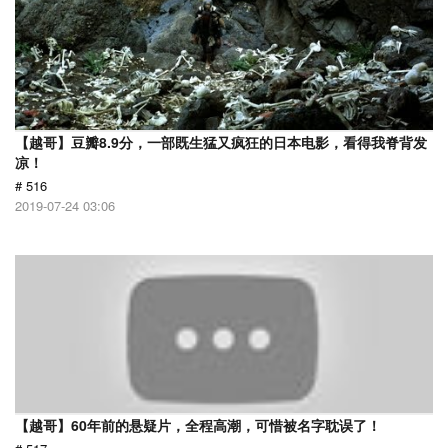
【越哥】豆瓣8.9分，一部既生猛又疯狂的日本电影，看得我脊背发
凉！
# 516
2019-07-24 03:06
【越哥】60年前的悬疑片，全程高潮，可惜被名字耽误了！