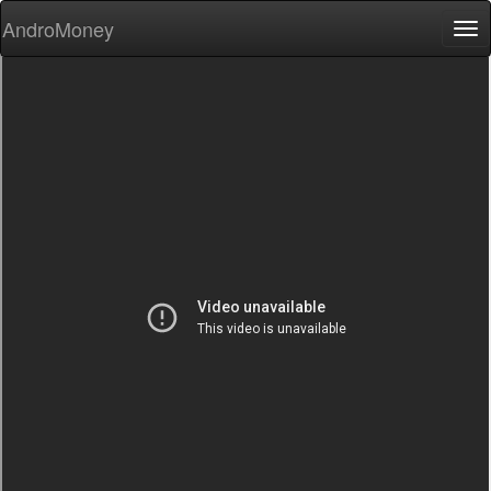
AndroMoney
Tog
nav