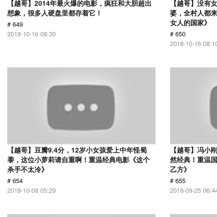
【越哥】2014年最火爆的电影，疯狂和大胆超出
【越哥】没有
想象，很多人硬盘里都存着它！
婆，全村人都
女人的国家》
# 649
2018-10-16 08:30
# 650
2018-10-16 08:1
【越哥】豆瓣9.4分，12岁小女孩爱上中年怪蜀
【越哥】冯小刚
黍，这位小萝莉请自重啊！重温经典电影《这个
然经典！重温国
杀手不太冷》
乙方》
# 654
# 655
2018-10-08 05:29
2018-09-25 06:4