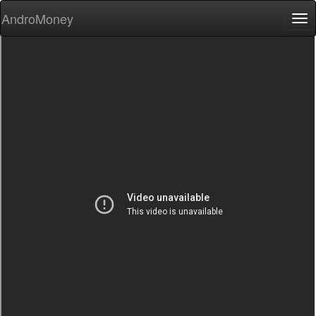
AndroMoney
Tog
nav