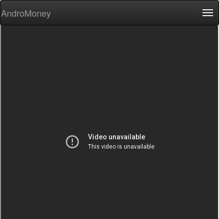
AndroMoney
Tog
nav