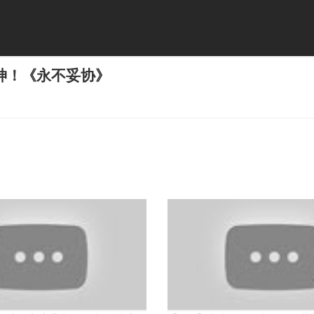
神！《永不妥协》