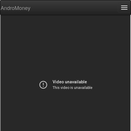
AndroMoney
Tog
nav