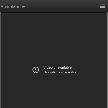
AndroMoney
Tog
nav