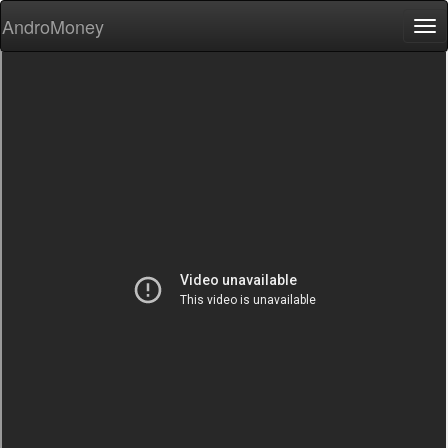
AndroMoney
Tog
nav