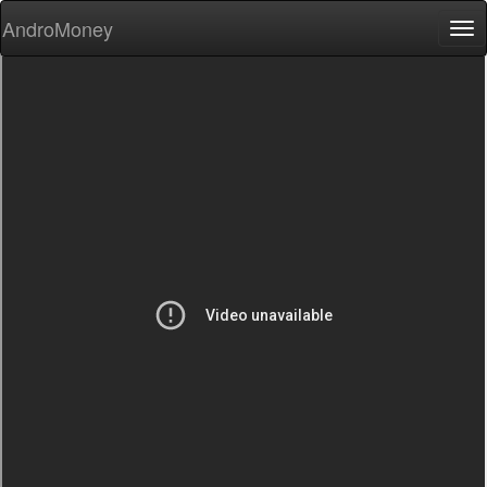
AndroMoney
Tog
nav